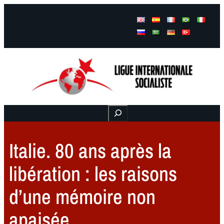
Facebook
Instagram
Mail
Buscar
Italie. 80 ans après la
libération : les raisons
d’une mémoire non
apaisée