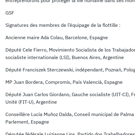
entreprendrons pour protéger la vie humaine dans ses mome
GSF
Signatures des membres de l’équipage de la flottille :
Ancienne maire Ada Colau, Barcelone, Espagne
Député Cele Fierro, Movimiento Socialista de los Trabajado
socialiste internationale (LSI), Buenos Aires, Argentine
Député Franciszek Sterczewski, indépendant, Poznań, Polo
MP Juan Bordera, Compromís, País Valencià, Espagne
Député Juan Carlos Giordano, Gauche socialiste (UIT-CI), Fr
Unité (FIT-U), Argentine
Conseillère Lucía Muñoz Dalda, Conseil municipal de Palm
Parlement, Espagne
Députée fédérale Luizianne Lins, Partido dos Trabalhadores 