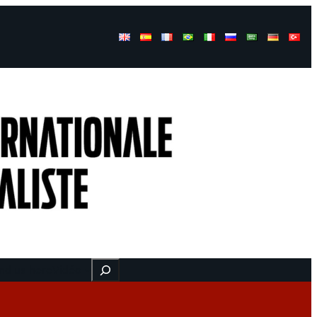
Buscar
nd us here
Vidéo