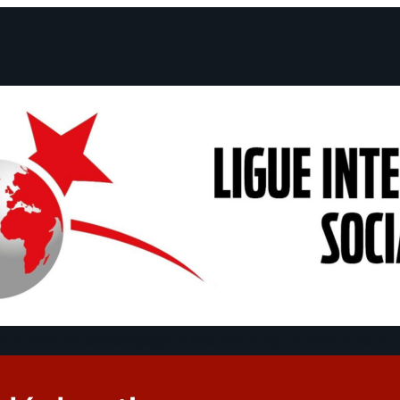
 et Déclarations
Campagnes
Débats
Dates
Qui sommes-nous
Fi