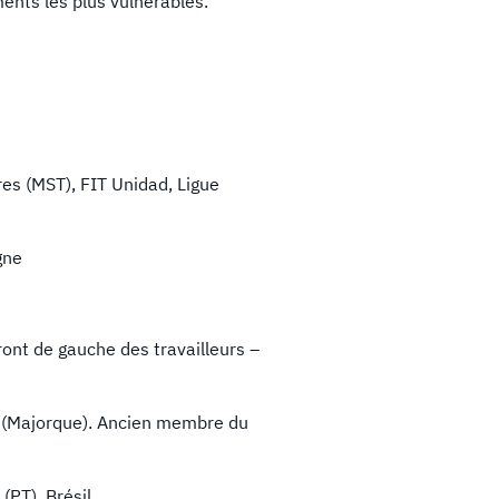
nts les plus vulnérables.
res (MST), FIT Unidad, Ligue
gne
ont de gauche des travailleurs –
a (Majorque). Ancien membre du
(PT), Brésil