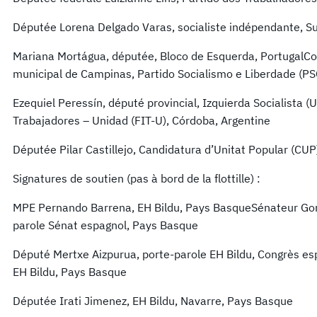
Députée Lorena Delgado Varas, socialiste indépendante, S
Mariana Mortágua, députée, Bloco de Esquerda, PortugalCon
municipal de Campinas, Partido Socialismo e Liberdade (PSO
Ezequiel Peressín, député provincial, Izquierda Socialista (U
Trabajadores – Unidad (FIT-U), Córdoba, Argentine
Députée Pilar Castillejo, Candidatura d’Unitat Popular (CU
Signatures de soutien (pas à bord de la flottille) :
MPE Pernando Barrena, EH Bildu, Pays BasqueSénateur Gork
parole Sénat espagnol, Pays Basque
Député Mertxe Aizpurua, porte-parole EH Bildu, Congrès e
EH Bildu, Pays Basque
Députée Irati Jimenez, EH Bildu, Navarre, Pays Basque