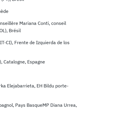
uède
seillère Mariana Conti, conseil
L), Brésil
IT-CI), Frente de Izquierda de los
P), Catalogne, Espagne
a Elejabarrieta, EH Bildu porte-
spagnol, Pays BasqueMP Diana Urrea,