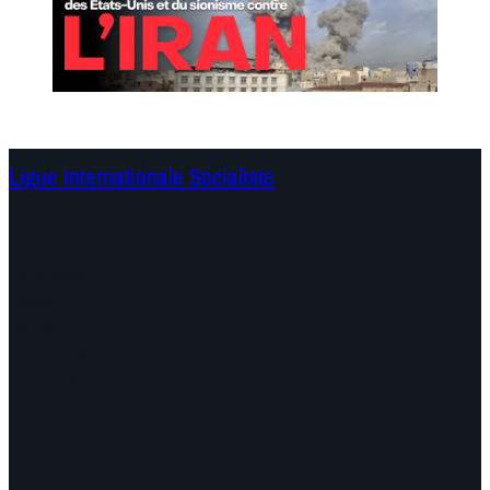
Ligue Internationale Socialiste
Continents
Documents et Déclarations
Campagnes
Débats
Dates
Qui sommes-nous
Find us here
Vidéo
Facebook
Instagram
Mail