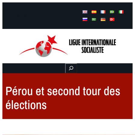
Facebook
Instagram
Mail
Buscar
Pérou et second tour des
élections