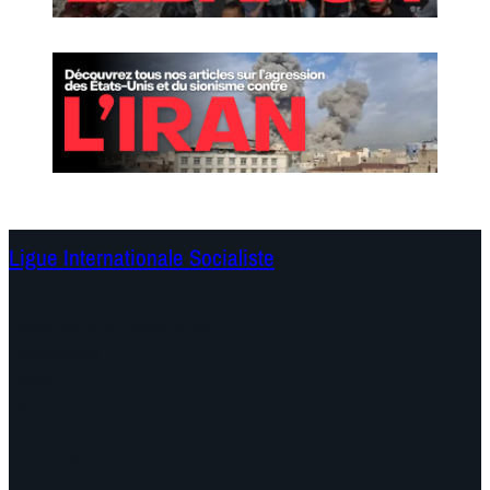
Ligue Internationale Socialiste
Continents
Documents et Déclarations
Campagnes
Débats
Dates
Qui sommes-nous
Find us here
Vidéo