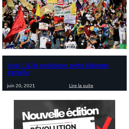
‌Brésil : 19J la mobilisation contre Bolsonaro
s’amplifie
juin 20, 2021
Lire la suite
:
B
r
é
s