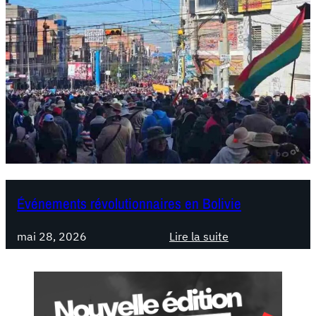
Événements révolutionnaires en Bolivie
mai 28, 2026
Lire la suite
:
É
v
é