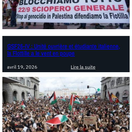
I
o
i
I
u
l
:
r
e
C
e
,
a
n
I
t
m
t
a
GSF26-IV : Unité ouvrière et étudiante italienne,
e
a
la Flottille a le vent en poupe
n
r
l
e
i
a
avril 19, 2026
Lire la suite
e
:
v
G
e
S
c
F
l
2
a
6
P
-
a
I
l