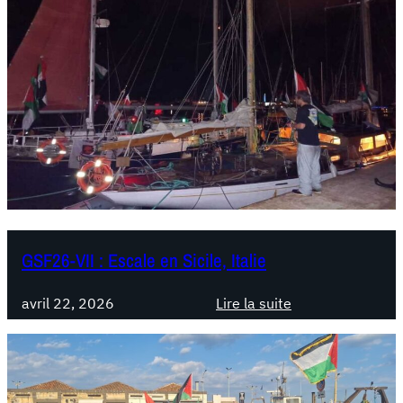
F
-
V
I
I
I
:
A
d
i
e
u
GSF26-VII : Escale en Sicile, Italie
à
A
avril 22, 2026
Lire la suite
u
:
g
G
u
S
s
F