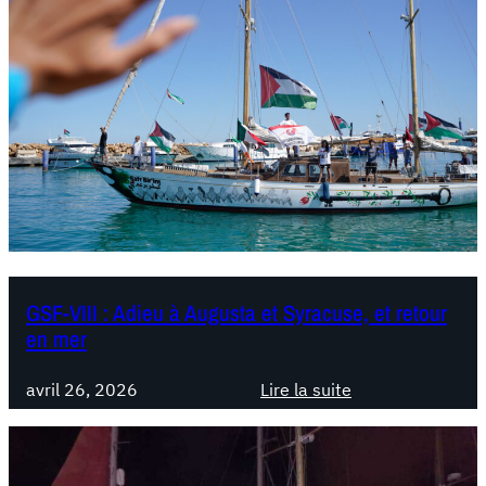
GSF-VIII : Adieu à Augusta et Syracuse, et retour
en mer
avril 26, 2026
Lire la suite
:
G
S