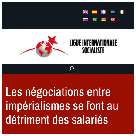
Facebook
Instagram
Mail
Buscar
Les négociations entre
impérialismes se font au
détriment des salariés