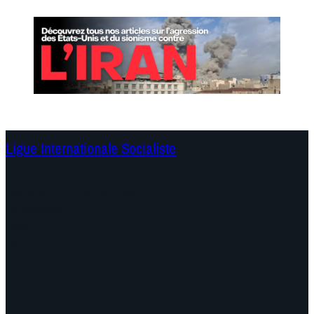
Ligue Internationale Socialiste
Continents
Documents et Déclarations
Campagnes
Débats
Dates
Qui sommes-nous
Find us here
Vidéo