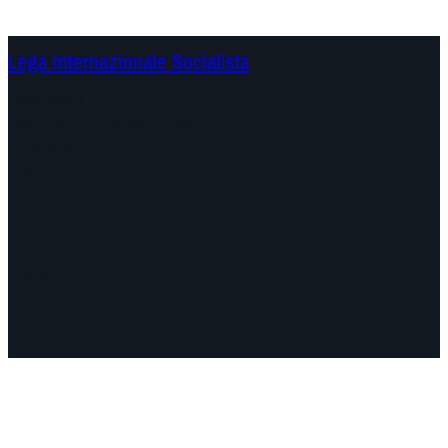
Lega Internazionale Socialista
Continenti
Documenti e Dichiarazioni
Campagne
Dibattiti
Date
About us
Find us here
Video
Facebook
Instagram
Mail