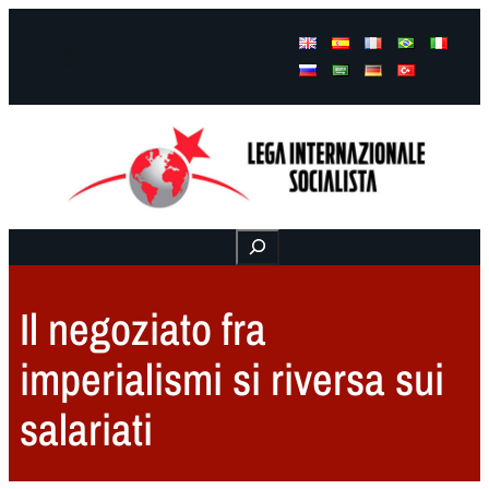
Facebook
Instagram
Mail
Buscar
Il negoziato fra
imperialismi si riversa sui
salariati