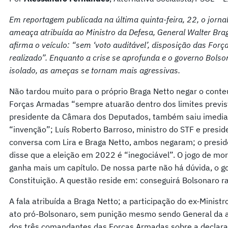
Em reportagem publicada na última quinta-feira, 22, o jorn
ameaça atribuída ao Ministro da Defesa, General Walter Brag
afirma o veículo: “sem ‘voto auditável’, disposição das Forç
realizado”. Enquanto a crise se aprofunda e o governo Bols
isolado, as ameças se tornam mais agressivas.
Não tardou muito para o próprio Braga Netto negar o cont
Forças Armadas “sempre atuarão dentro dos limites previsto
presidente da Câmara dos Deputados, também saiu imedi
“invenção”; Luís Roberto Barroso, ministro do STF e presi
conversa com Lira e Braga Netto, ambos negaram; o presid
disse que a eleição em 2022 é “inegociável”. O jogo de mo
ganha mais um capítulo. De nossa parte não há dúvida, o go
Constituição. A questão reside em: conseguirá Bolsonaro r
A fala atribuída a Braga Netto; a participação do ex-Minis
ato pró-Bolsonaro, sem punição mesmo sendo General da 
dos três comandantes das Forças Armadas sobre a declara