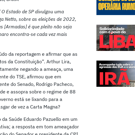
al O Estado de SP divulgou uma
a Netto, sobre as eleições de 2022,
as [Armadas] é que pleito não seja
onaro encontra-se cada vez mais
eúdo da reportagem e afirmar que as
s da Constituição”. Arthur Lira,
atamente negando a ameaça, uma
dente do TSE, afirmou que em
ente do Senado, Rodrigo Pacheco,
rde e assopra sobre o regime de 88
verno está se lixando para a
asgar de vez a Carta Magna?
tro da Saúde Eduardo Pazuello em um
ativa; a resposta em tom ameaçador
ção do Senador e presidente da CPI