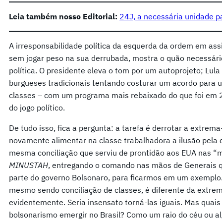
Leia também nosso Editorial:
24J, a necessária unidade p
A irresponsabilidade política da esquerda da ordem em ass
sem jogar peso na sua derrubada, mostra o quão necessári
política. O presidente eleva o tom por um autoprojeto; Lula
burgueses tradicionais tentando costurar um acordo para 
classes – com um programa mais rebaixado do que foi em 2
do jogo político.
De tudo isso, fica a pergunta: a tarefa é derrotar a extrem
novamente alimentar na classe trabalhadora a ilusão pela 
mesma conciliação que serviu de prontidão aos EUA nas “mi
MINUSTAH
, entregando o comando nas mãos de Generais q
parte do governo Bolsonaro, para ficarmos em um exemplo. 
mesmo sendo conciliação de classes, é diferente da extrema
evidentemente. Seria insensato torná-las iguais. Mas quai
bolsonarismo emergir no Brasil? Como um raio do céu ou a