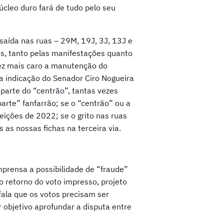
úcleo duro fará de tudo pelo seu
saída nas ruas – 29M, 19J, 3J, 13J e
os, tanto pelas manifestações quanto
vez mais caro a manutenção do
 a indicação do Senador Ciro Nogueira
 parte do “centrão”, tantas vezes
arte” fanfarrão; se o “centrão” ou a
ições de 2022; se o grito nas ruas
 as nossas fichas na terceira via.
prensa a possibilidade de “fraude”
o retorno do voto impresso, projeto
fala que os votos precisam ser
r objetivo aprofundar a disputa entre