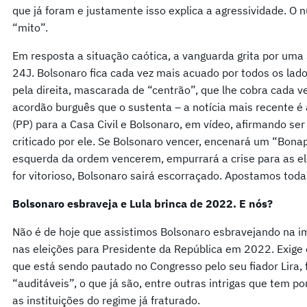
que já foram e justamente isso explica a agressividade. O n
“mito”.
Em resposta a situação caótica, a vanguarda grita por uma 
24J. Bolsonaro fica cada vez mais acuado por todos os lad
pela direita, mascarada de “centrão”, que lhe cobra cada 
acordão burguês que o sustenta – a notícia mais recente é
(PP) para a Casa Civil e Bolsonaro, em vídeo, afirmando ser
criticado por ele. Se Bolsonaro vencer, encenará um “Bonap
esquerda da ordem vencerem, empurrará a crise para as ele
for vitorioso, Bolsonaro sairá escorraçado. Apostamos todas
Bolsonaro esbraveja e Lula brinca de 2022. E nós?
Não é de hoje que assistimos Bolsonaro esbravejando na im
nas eleições para Presidente da República em 2022. Exige 
que está sendo pautado no Congresso pelo seu fiador Lira, 
“auditáveis”, o que já são, entre outras intrigas que tem po
as instituições do regime já fraturado.