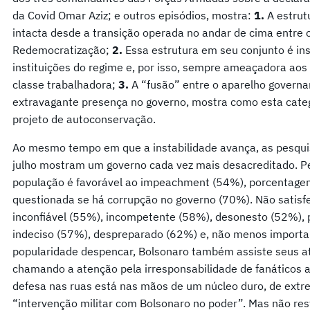
da Covid Omar Aziz; e outros episódios, mostra:
1.
A estrut
intacta desde a transição operada no andar de cima entre o 
Redemocratização;
2.
Essa estrutura em seu conjunto é in
instituições do regime e, por isso, sempre ameaçadora aos
classe trabalhadora;
3.
A “fusão” entre o aparelho governa
extravagante presença no governo, mostra como esta cat
projeto de autoconservação.
Ao mesmo tempo em que a instabilidade avança, as pesqui
julho mostram um governo cada vez mais desacreditado. Pel
população é favorável ao impeachment (54%), porcentage
questionada se há corrupção no governo (70%). Não satisfe
inconfiável (55%), incompetente (58%), desonesto (52%), p
indeciso (57%), despreparado (62%) e, não menos importan
popularidade despencar, Bolsonaro também assiste seus 
chamando a atenção pela irresponsabilidade de fanáticos
defesa nas ruas está nas mãos de um núcleo duro, de extre
“intervenção militar com Bolsonaro no poder”. Mas não re