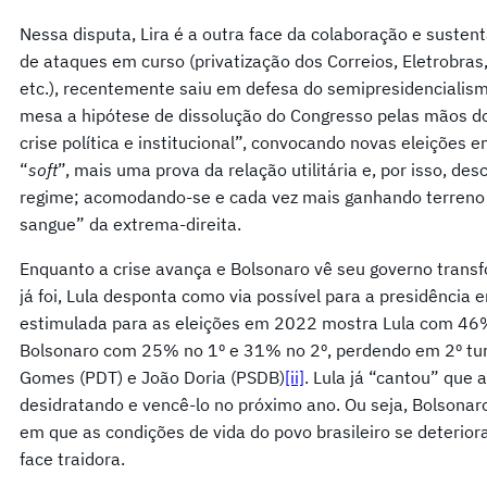
Nessa disputa, Lira é a outra face da colaboração e susten
de ataques em curso (privatização dos Correios, Eletrobras,
etc.), recentemente saiu em defesa do semipresidencialism
mesa a hipótese de dissolução do Congresso pelas mãos 
crise política e institucional”, convocando novas eleições e
“
soft
”, mais uma prova da relação utilitária e, por isso, de
regime; acomodando-se e cada vez mais ganhando terreno 
sangue” da extrema-direita.
Enquanto a crise avança e Bolsonaro vê seu governo trans
já foi, Lula desponta como via possível para a presidência
estimulada para as eleições em 2022 mostra Lula com 46%
Bolsonaro com 25% no 1º e 31% no 2º, perdendo em 2º tur
Gomes (PDT) e João Doria (PSDB)
[ii]
. Lula já “cantou” que 
desidratando e vencê-lo no próximo ano. Ou seja, Bolsona
em que as condições de vida do povo brasileiro se deterio
face traidora.