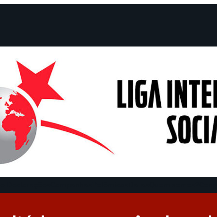
e Declarações
Campanhas
Polêmicas
Datas
Quem somos?
Cong