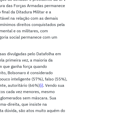
ura das Forças Armadas permanece
final da Ditadura Militar e a
stável na relação com as demais
 mínimos direitos conquistados pela
mental e os militares, com
egoria social permanece com um
sas divulgadas pelo Datafolha em
a primeira vez, a maioria da
m que ganha força quando
ito, Bolsonaro é considerado
ouco inteligente (57%), falso (55%),
te, autoritário (66%)
[i]
. Vendo sua
atos cada vez menores, mesmo
 aglomerados sem máscara. Sua
ma-direita, que insiste na
sta dúvida, são atos muito aquém do