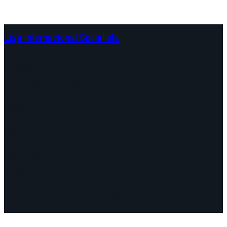
Liga Internacional Socialista
Continentes
Programa
Documentos e Declarações
Campanhas
Polêmicas
Datas
Quem somos?
Congressos
Onde estamos
Vídeos
Facebook
Instagram
Mail