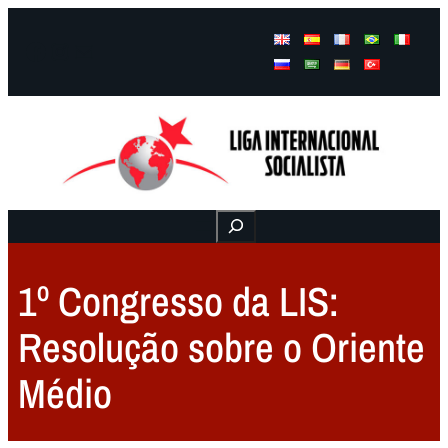
Facebook
Instagram
Mail
Buscar
1º Congresso da LIS:
Resolução sobre o Oriente
Médio