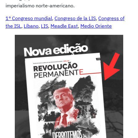
imperialismo norte-americano.
1° Congreso mundial
, 
Congreso de la LIS
, 
Congress of
the ISL
, 
Líbano
, 
LIS
, 
Meadle East
, 
Medio Oriente