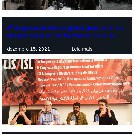
I
I
C
1º Congresso da LIS: um grande passo em frente
o
na organização de revolucionários no mundo
n
g
:
dezembro 15, 2021
Leia mais
r
1
e
º
s
C
s
o
o
n
d
g
a
r
L
e
I
s
S
s
o