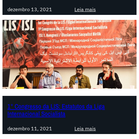
o
L
:
dezembro 13, 2021
Leia mais
e
I
1
m
S
°
f
:
C
r
A
o
e
l
n
n
u
g
t
t
r
e
a
e
n
d
s
a
e
s
o
c
o
r
l
d
1° Congresso da LIS: Estatutos da Liga
g
a
a
Internacional Socialista
a
s
L
n
s
I
:
dezembro 11, 2021
Leia mais
i
e
S
1
z