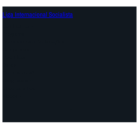
Liga Internacional Socialista
Continentes
Programa
Documentos e Declarações
Campanhas
Polêmicas
Datas
Quem somos?
Congressos
Onde estamos
Vídeos
Facebook
Instagram
Mail