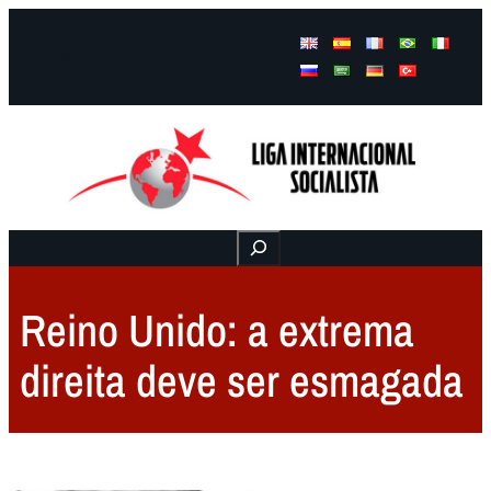
Facebook
Instagram
Mail
Buscar
Reino Unido: a extrema
direita deve ser esmagada