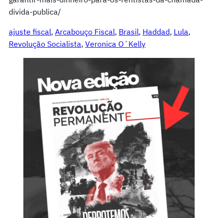
divida-publica/
ajuste fiscal
, 
Arcabouço Fiscal
, 
Brasil
, 
Haddad
, 
Lula
, 
Revolução Socialista
, 
Veronica O´Kelly