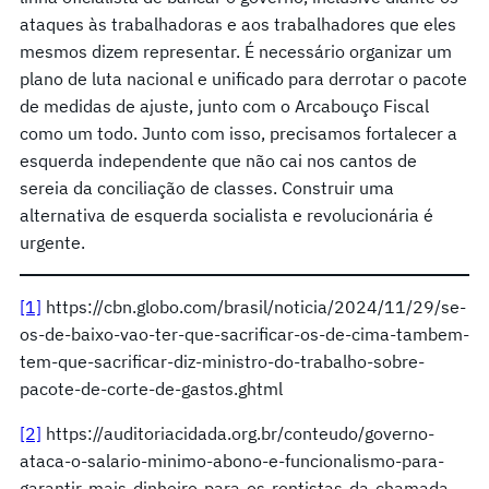
ataques às trabalhadoras e aos trabalhadores que eles
mesmos dizem representar. É necessário organizar um
plano de luta nacional e unificado para derrotar o pacote
de medidas de ajuste, junto com o Arcabouço Fiscal
como um todo. Junto com isso, precisamos fortalecer a
esquerda independente que não cai nos cantos de
sereia da conciliação de classes. Construir uma
alternativa de esquerda socialista e revolucionária é
urgente.
[1]
https://cbn.globo.com/brasil/noticia/2024/11/29/se-
os-de-baixo-vao-ter-que-sacrificar-os-de-cima-tambem-
tem-que-sacrificar-diz-ministro-do-trabalho-sobre-
pacote-de-corte-de-gastos.ghtml
[2]
https://auditoriacidada.org.br/conteudo/governo-
ataca-o-salario-minimo-abono-e-funcionalismo-para-
garantir-mais-dinheiro-para-os-rentistas-da-chamada-