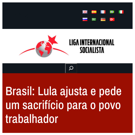
Facebook
Instagram
Mail
Buscar
Brasil: Lula ajusta e pede
um sacrifício para o povo
trabalhador