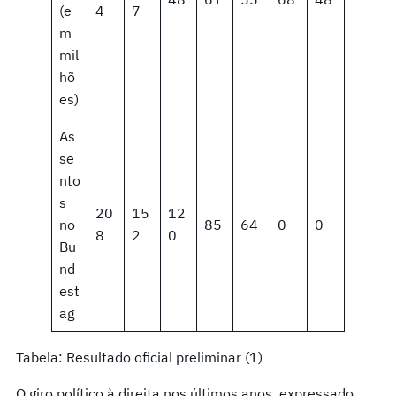
(e
4
7
m
mil
hõ
es)
As
se
nto
s
20
15
12
no
85
64
0
0
8
2
0
Bu
nd
est
ag
Tabela: Resultado oficial preliminar (1)
O giro político à direita nos últimos anos, expressado