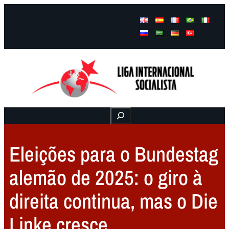
Facebook
Instagram
Mail
Buscar
Eleições para o Bundestag
alemão de 2025: o giro à
direita continua, mas o Die
Linke cresce