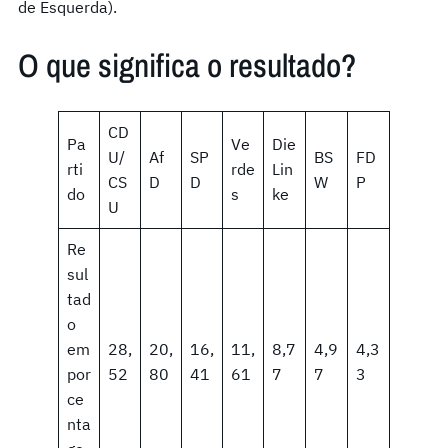
de Esquerda).
O que significa o resultado?
CD
Pa
Ve
Die
U/
Af
SP
BS
FD
rti
rde
Lin
CS
D
D
W
P
do
s
ke
U
Re
sul
tad
o
em
28,
20,
16,
11,
8,7
4,9
4,3
por
52
80
41
61
7
7
3
ce
nta