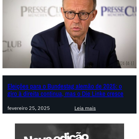
Eleições para o Bundestag alemão de 2025: o
giro à direita continua, mas o Die Linke cresce
:
fevereiro 25, 2025
Leia mais
E
l
e
i