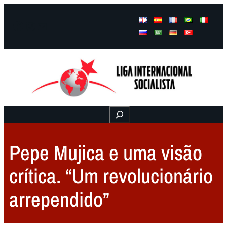
Facebook
Instagram
Mail
Buscar
Pepe Mujica e uma visão
crítica. “Um revolucionário
arrependido”