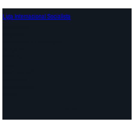
Liga Internacional Socialista
Continentes
Programa
Documentos e Declarações
Campanhas
Polêmicas
Datas
Quem somos?
Congressos
Onde estamos
Vídeos
Facebook
Instagram
Mail