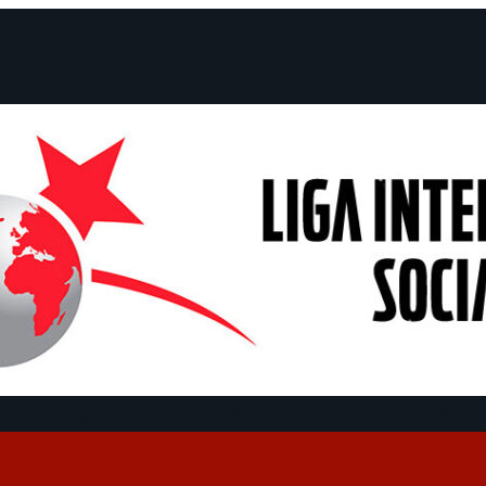
e Declarações
Campanhas
Polêmicas
Datas
Quem somos?
Cong