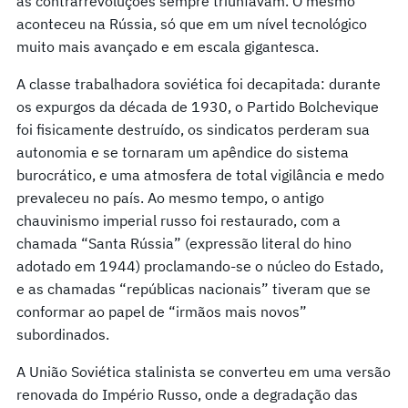
as contrarrevoluções sempre triunfavam. O mesmo
aconteceu na Rússia, só que em um nível tecnológico
muito mais avançado e em escala gigantesca.
A classe trabalhadora soviética foi decapitada: durante
os expurgos da década de 1930, o Partido Bolchevique
foi fisicamente destruído, os sindicatos perderam sua
autonomia e se tornaram um apêndice do sistema
burocrático, e uma atmosfera de total vigilância e medo
prevaleceu no país. Ao mesmo tempo, o antigo
chauvinismo imperial russo foi restaurado, com a
chamada “Santa Rússia” (expressão literal do hino
adotado em 1944) proclamando-se o núcleo do Estado,
e as chamadas “repúblicas nacionais” tiveram que se
conformar ao papel de “irmãos mais novos”
subordinados.
A União Soviética stalinista se converteu em uma versão
renovada do Império Russo, onde a degradação das