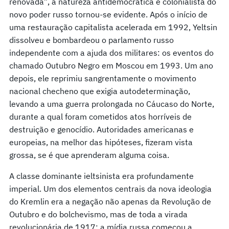
renovada”, a natureza antidemocrática e colonialista do
novo poder russo tornou-se evidente. Após o início de
uma restauração capitalista acelerada em 1992, Yeltsin
dissolveu e bombardeou o parlamento russo
independente com a ajuda dos militares: os eventos do
chamado Outubro Negro em Moscou em 1993. Um ano
depois, ele reprimiu sangrentamente o movimento
nacional checheno que exigia autodeterminação,
levando a uma guerra prolongada no Cáucaso do Norte,
durante a qual foram cometidos atos horríveis de
destruição e genocídio. Autoridades americanas e
europeias, na melhor das hipóteses, fizeram vista
grossa, se é que aprenderam alguma coisa.
A classe dominante ieltsinista era profundamente
imperial. Um dos elementos centrais da nova ideologia
do Kremlin era a negação não apenas da Revolução de
Outubro e do bolchevismo, mas de toda a virada
revolucionária de 1917: a mídia russa começou a