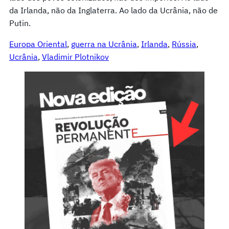
da Irlanda, não da Inglaterra. Ao lado da Ucrânia, não de
Putin.
Europa Oriental
, 
guerra na Ucrânia
, 
Irlanda
, 
Rússia
, 
Ucrânia
, 
Vladimir Plotnikov