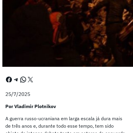
Facebook
Telegram
WhatsApp
X
25/7/2025
Por Vladimir Plotnikov
A guerra russo-ucraniana em larga escala já dura mais
de três anos e, durante todo esse tempo, tem sido