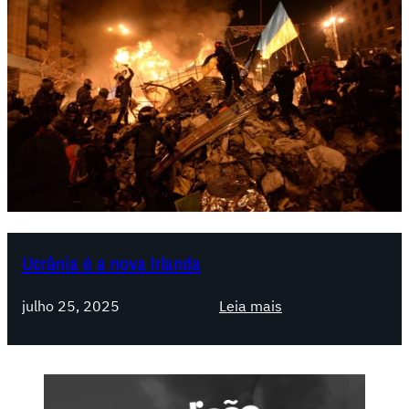
Ucrânia é a nova Irlanda
:
julho 25, 2025
Leia mais
U
c
r
â