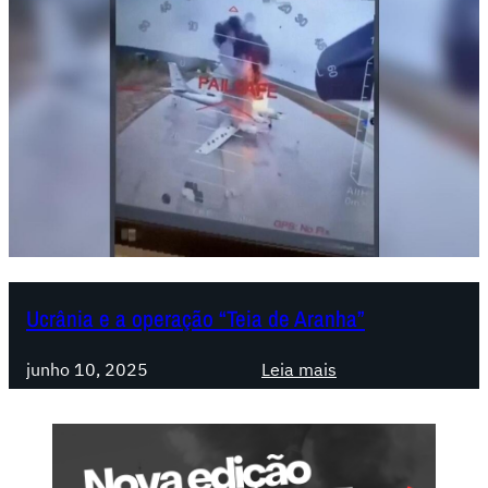
p
e
r
i
a
l
i
s
m
o
r
u
Ucrânia e a operação “Teia de Aranha”
s
s
:
junho 10, 2025
Leia mais
o
U
e
c
o
r
E
â