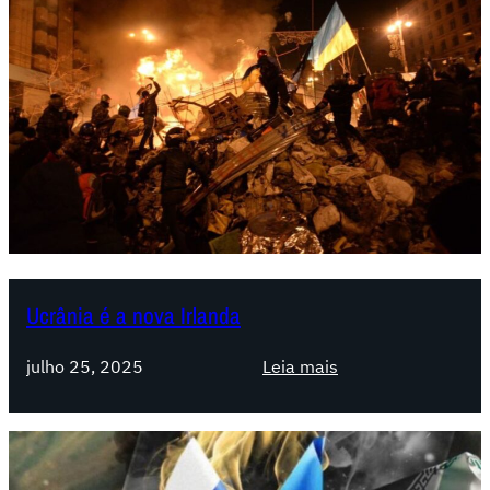
Ucrânia é a nova Irlanda
:
julho 25, 2025
Leia mais
U
c
r
â