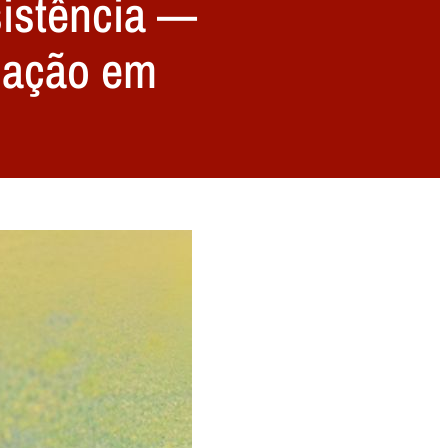
sistência —
a ação em