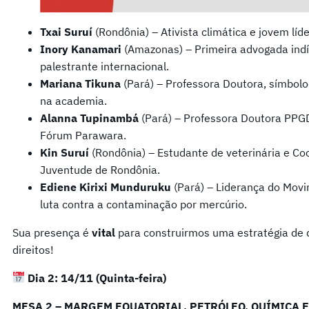
Txai Suruí
(Rondônia) – Ativista climática e jovem líde
Inory Kanamari
(Amazonas) – Primeira advogada ind
palestrante internacional.
Mariana Tikuna
(Pará) – Professora Doutora, símbolo
na academia.
Alanna Tupinambá
(Pará) – Professora Doutora PPG
Fórum Parawara.
Kin Suruí
(Rondônia) – Estudante de veterinária e C
Juventude de Rondônia.
Ediene Kirixi Munduruku
(Pará) – Liderança do Mov
luta contra a contaminação por mercúrio.
Sua presença é
vital
para construirmos uma estratégia de d
direitos!
Dia 2: 14/11 (Quinta-feira)
MESA 2 – MARGEM EQUATORIAL, PETRÓLEO, QUÍMICA E