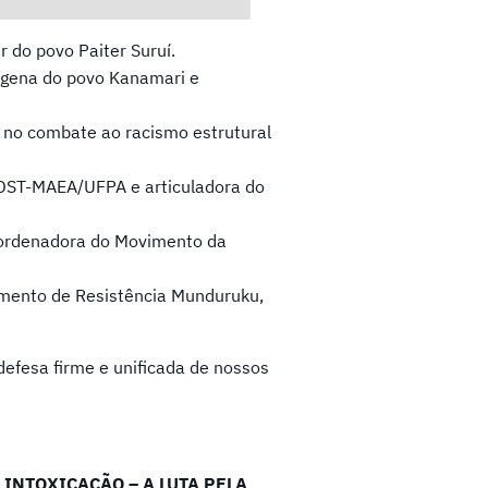
r do povo Paiter Suruí.
ígena do povo Kanamari e
 no combate ao racismo estrutural
DST-MAEA/UFPA e articuladora do
oordenadora do Movimento da
imento de Resistência Munduruku,
efesa firme e unificada de nossos
 INTOXICAÇÃO – A LUTA PELA