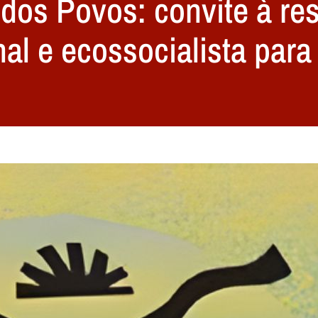
dos Povos: convite à re
nal e ecossocialista par