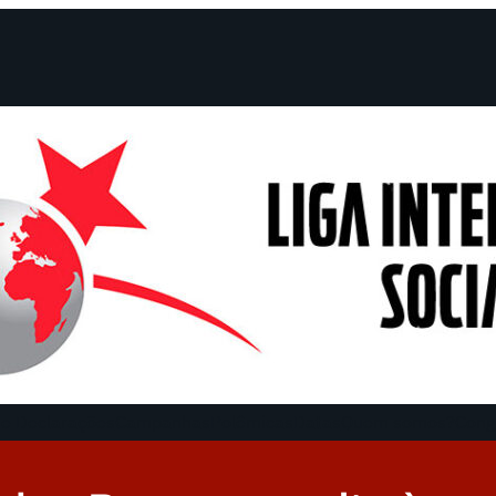
e Declarações
Campanhas
Polêmicas
Datas
Quem somos?
Cong