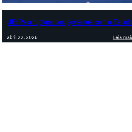
UE: Pela ruptura dos governos com o Estado 
abril 22, 2026
Leia mai