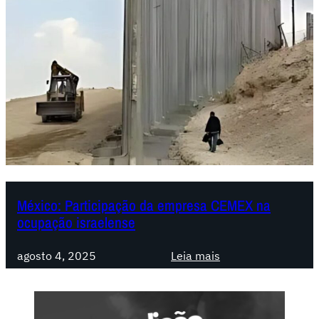
México: Participação da empresa CEMEX na
ocupação israelense
:
agosto 4, 2025
Leia mais
M
é
x