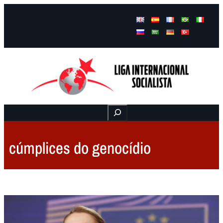
Facebook
Instagram
Mail
Buscar
cúmplices do genocídio