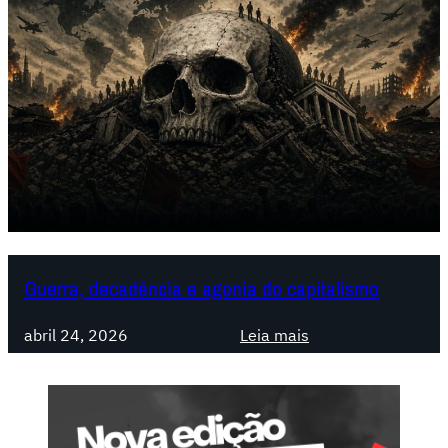
Guerra, decadência e agonia do capitalismo
:
abril 24, 2026
Leia mais
G
u
e
r