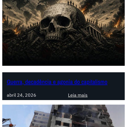
Guerra, decadência e agonia do capitalismo
:
abril 24, 2026
Leia mais
G
u
e
r