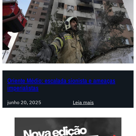
r
a
,
d
e
c
a
d
ê
n
c
Oriente Médio: escalada sionista e ameaças
imperialistas
i
a
:
e
junho 20, 2025
Leia mais
O
a
r
g
i
o
e
n