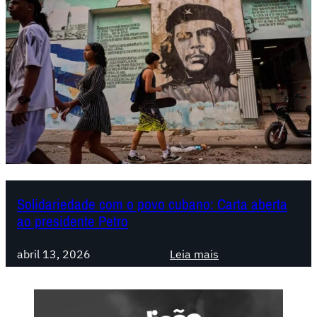
Solidariedade com o povo cubano: Carta aberta
ao presidente Petro
:
abril 13, 2026
Leia mais
S
o
l