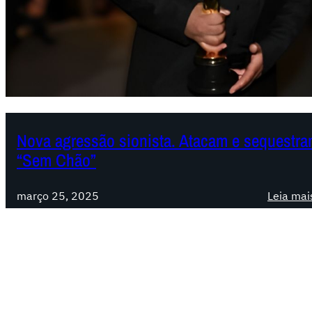
Nova agressão sionista. Atacam e sequestram
“Sem Chão”
março 25, 2025
Leia mai