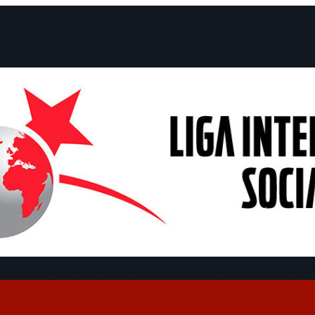
e Declarações
Campanhas
Polêmicas
Datas
Quem somos?
Cong