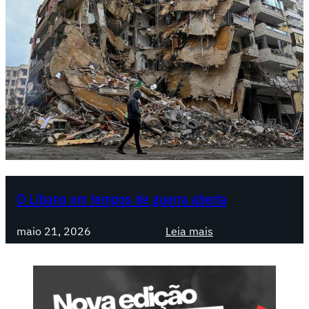
O Líbano em tempos de guerra aberta
:
maio 21, 2026
Leia mais
O
L
í
b