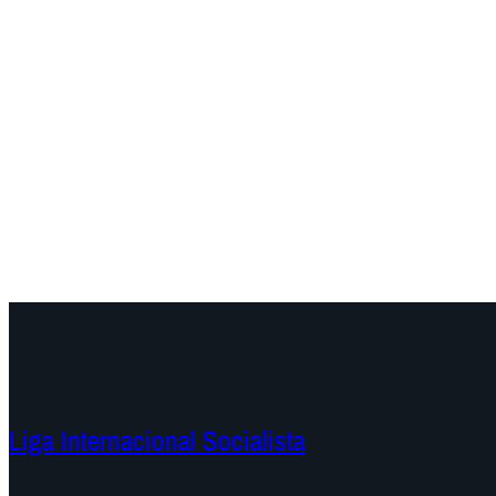
Liga Internacional Socialista