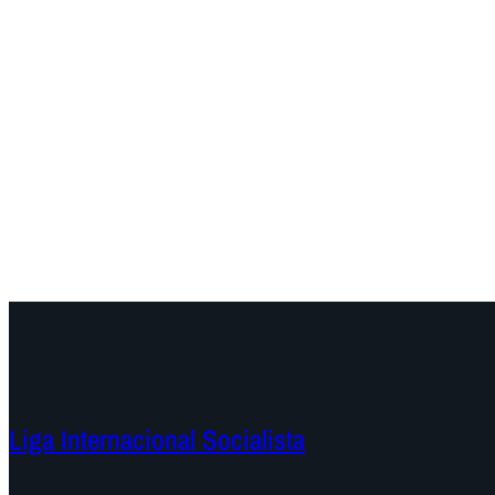
Liga Internacional Socialista