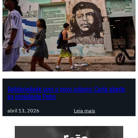
Solidariedade com o povo cubano: Carta aberta
ao presidente Petro
:
abril 13, 2026
Leia mais
S
o
l