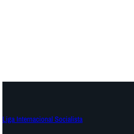
Liga Internacional Socialista