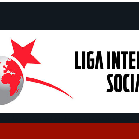
e Declarações
Campanhas
Polêmicas
Datas
Quem somos?
Cong