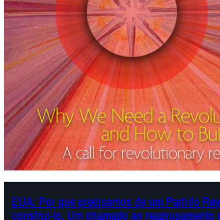
EUA: Por que precisamos de um Partido Rev
construí-lo. Um chamado ao reagrupamento r