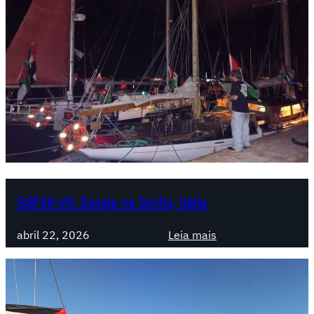
GSF26-VII: Escala na Sicília, Itália
:
abril 22, 2026
Leia mais
G
S
F
2