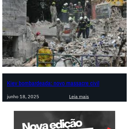
Kiev bombardeada: novo massacre civil
:
junho 18, 2025
Leia mais
K
i
e
v