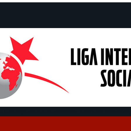
e Declarações
Campanhas
Polêmicas
Datas
Quem somos?
Cong