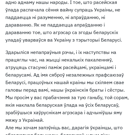
адно аднаму нашы народы. І тое, што расейская
ўлада распачала сёння вайну супраць Украіны, не
паддаецца ні разуменню, ні апраўданню, ні
дараванню. Як не паддаецца апраўданню і
дараванню тое, што агрэсар са згоды беларускіх
уладаў уварваўся ва Украіну з тэрыторыі Беларусі.
Здарыліся непапраўныя рэчы, і іх наступствы на
працяглы час, на жыцці некалькіх пакаленняў,
атруцяць стасункі паміж расейцамі, украінцамі і
беларусамі. Ад імя сяброў незалежных прафсаюзаў
Беларусі, працоўных нашай краіны мы схіляем свае
галовы перад вамі, нашы ўкраінскія браты і сёстры.
Мы просім у вас прабачэння за тую ганьбу, той сорам,
якія наклала беларуская ўлада на ўсіх беларусаў,
зрабіўшыся хаўруснікам агрэсара і адчыніўшы яму
мяжу з Украінай.
Але мы хочам запэўніць вас, дарагія ўкраінцы, што
абсалютная большасць беларусаў, у тым ліку