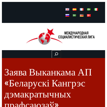
Facebook
Instagram
Mail
Buscar
Заява Выканкама АП
«Беларускі Кангрэс
дэмакратычных
прафсаюзаў»