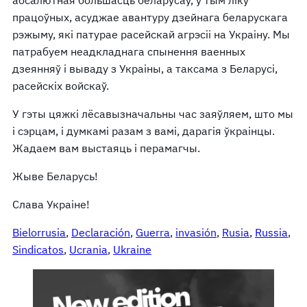
працоўных, асуджае авантуру дзейнага беларускага
рэжыму, які патурае расейскай агрэсіі на Украіну. Мы
патрабуем неадкладнага спынення ваенных
дзеянняў і вываду з Украіны, а таксама з Беларусі,
расейскіх войскаў.
У гэты цяжкі лёсавызначальны час заяўляем, што мы
і сэрцам, і думкамі разам з вамі, дарагія ўкраінцы.
Жадаем вам выстаяць і перамагчы.
Жыве Беларусь!
Слава Украіне!
Bielorrusia
, 
Declaración
, 
Guerra
, 
invasión
, 
Rusia
, 
Russia
, 
Sindicatos
, 
Ucrania
, 
Ukraine