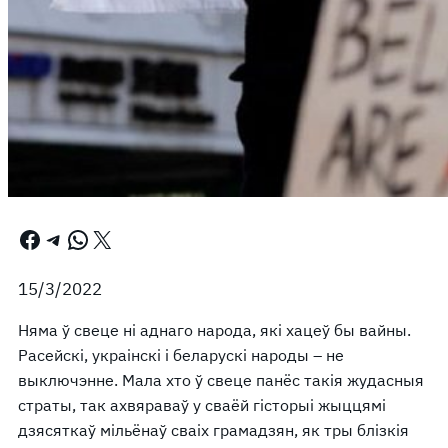
Facebook
Telegram
WhatsApp
X
15/3/2022
Няма ў свеце ні аднаго народа, які хацеў бы вайны.
Расейскі, украінскі і беларускі народы – не
выключэнне. Мала хто ў свеце панёс такія жудасныя
страты, так ахвяраваў у сваёй гісторыі жыццямі
дзясяткаў мільёнаў сваіх грамадзян, як тры блізкія