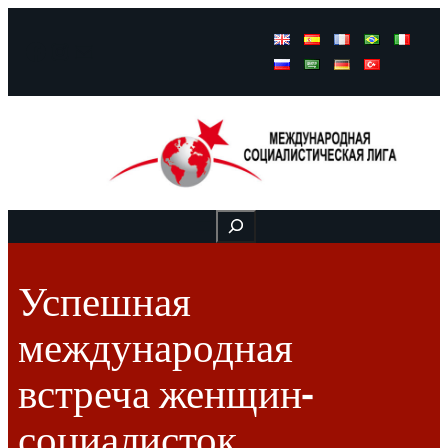
Facebook
Instagram
Mail
Buscar
Успешная
международная
встреча женщин-
социалисток