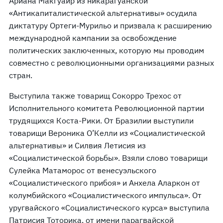
Ариана Макгуайр из никарагуанской
«Антикапиталистической альтернативы» осудила
диктатуру Ортеги-Мурильо и призвала к расширению
международной кампании за освобождение
политических заключенных, которую мы проводим
совместно с революционными организациями разных
стран.
Выступила также товарищ Сокорро Трехос от
Исполнительного комитета Революционной партии
трудящихся Коста-Рики. От Бразилии выступили
товарищи Вероника О’Келли из «Социалистической
альтернативы» и Силвия Летисия из
«Социалистической борьбы». Взяли слово товарищи
Сулейка Матаморос от венесуэльского
«Социалистического прибоя» и Анхела Аларкон от
колумбийского «Социалистического импульса». От
уругвайского «Социалистического курса» выступила
Патрисия Тоторика, от имени парагвайской