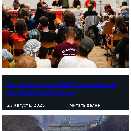
Интернационализм 2025: Революционный
летний лагерь в Германии
:
23 августа, 2025
Читать далее
И
н
т