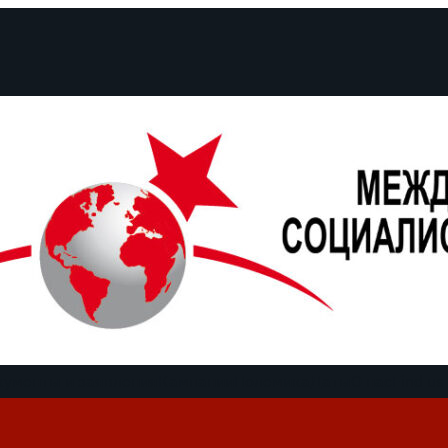
кументы и заявления
Кампании
Полемика
Даты
О нас
Find us