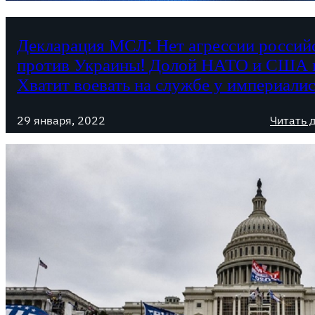
Декларация МСЛ: Нет агрессии россий
против Украины! Долой НАТО и США 
Хватит воевать на службе у империалис
29 января, 2022
Читать 