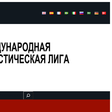
Buscar
 here
видео