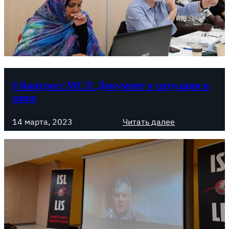
р
о
в
е
д
е
II Конгресс МСЛ: Документ о ситуации в
н
мире
и
е
:
14 марта, 2023
Читать далее
I
I
I
I
К
К
о
о
н
н
г
г
р
р
е
е
с