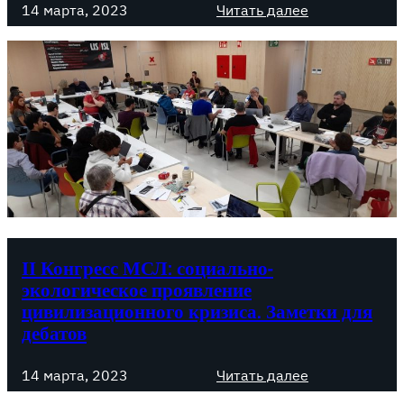
:
14 марта, 2023
Читать далее
М
е
I
и
в
I
р
У
К
о
к
о
в
р
н
а
а
г
я
и
р
э
н
е
к
е
с
о
с
н
М
о
ІІ Конгресс МСЛ: социально-
С
м
экологическое проявление
Л
и
цивилизационного кризиса. Заметки для
:
к
дебатов
Р
а
е
в
:
14 марта, 2023
Читать далее
з
л
І