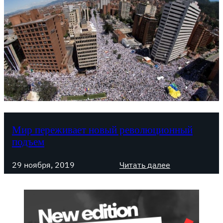
Мир переживает новый революционный
подъем
:
29 ноября, 2019
Читать далее
М
и
р
п