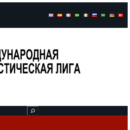
Buscar
 here
видео