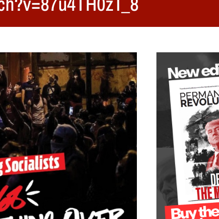
atch?v=87u4TH0zT_8