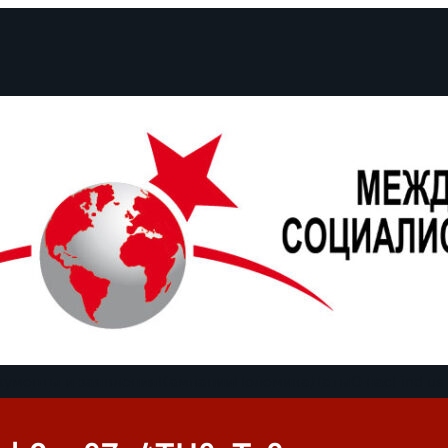
кументы и заявления
Кампании
Полемика
Даты
О нас
Find us