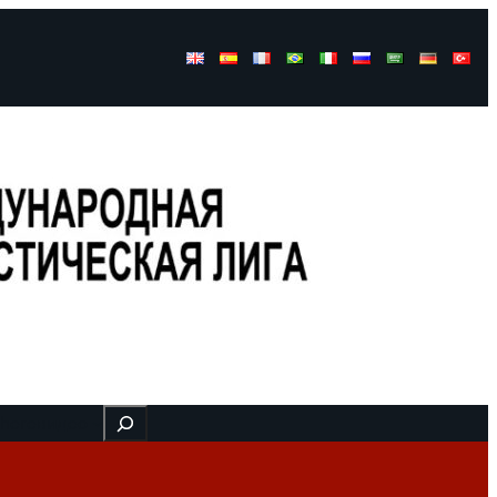
Buscar
 here
видео