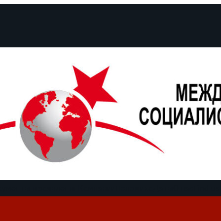
кументы и заявления
Кампании
Полемика
Даты
О нас
Find us