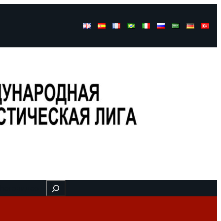
Buscar
 here
видео