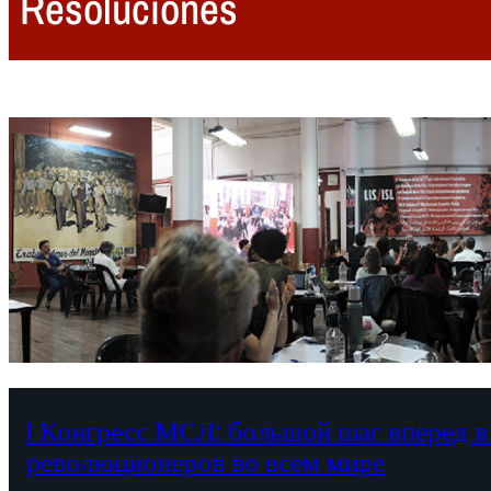
Resoluciones
I Конгресс МСЛ: большой шаг вперед в
революционеров во всем мире