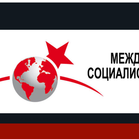
кументы и заявления
Кампании
Полемика
Даты
О нас
Find us