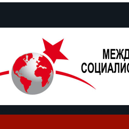
кументы и заявления
Кампании
Полемика
Даты
О нас
Find us