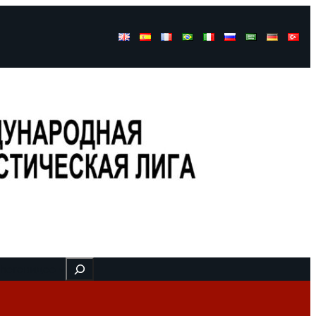
Buscar
 here
видео