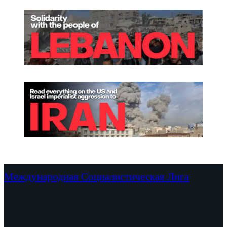
т
у
п
н
у
ю
,
б
е
с
п
л
а
т
Международная Социалистическая Лига
н
Континенты
у
Документы и заявления
ю
Кампании
и