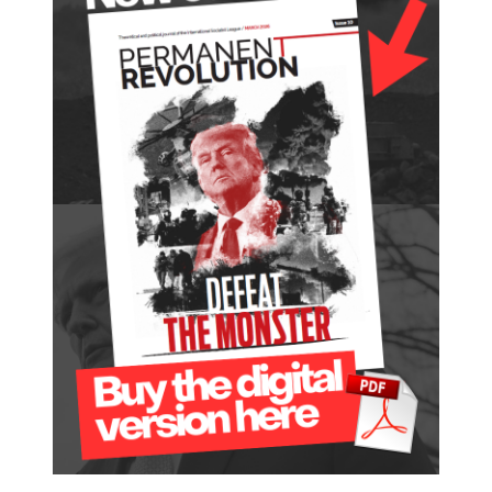
у
н
а
р
о
д
н
а
я
д
е
к
л
а
р
а
ц
и