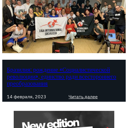
Бразилия: рождение «Социалистической
революции», единство ради всестороннего
преобразования
:
14 февраля, 2023
Читать далее
Б
р
а
з